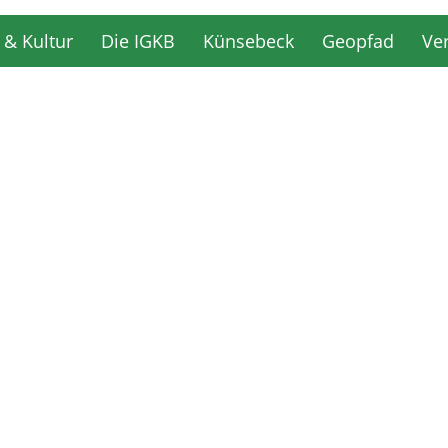
 & Kultur
Die IGKB
Künsebeck
Geopfad
Ve
 & Kultur
Die IGKB
Künsebeck
Geopfad
Ve