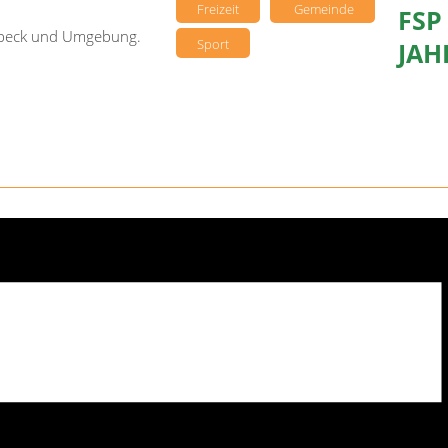
Freizeit
Gemeinde
FSP
sebeck und Umgebung.
Sport
AHR