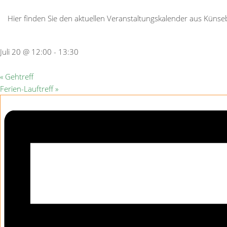
Hier finden Sie den aktuellen Veranstaltungskalender aus Kün
Juli 20 @ 12:00
-
13:30
«
Gehtreff
Ferien-Lauftreff
»