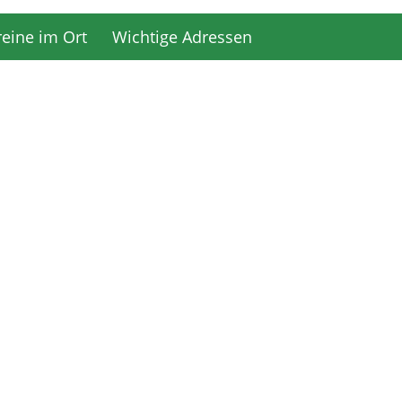
reine im Ort
Wichtige Adressen
reine im Ort
Wichtige Adressen