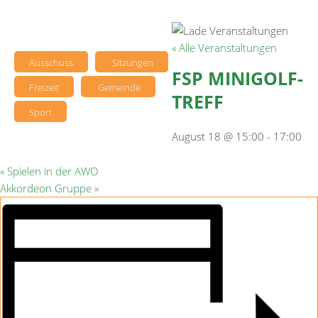
« Alle Veranstaltungen
Ausschuss
Sitzungen
FSP MINIGOLF-
Freizeit
Gemeinde
TREFF
Sport
August 18 @ 15:00
-
17:00
«
Spielen in der AWO
Akkordeon Gruppe
»