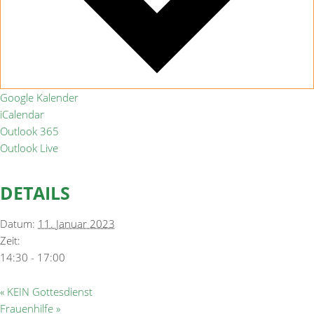
Google Kalender
iCalendar
Outlook 365
Outlook Live
DETAILS
Datum:
11. Januar 2023
Zeit:
14:30 - 17:00
«
KEIN Gottesdienst
Frauenhilfe
»