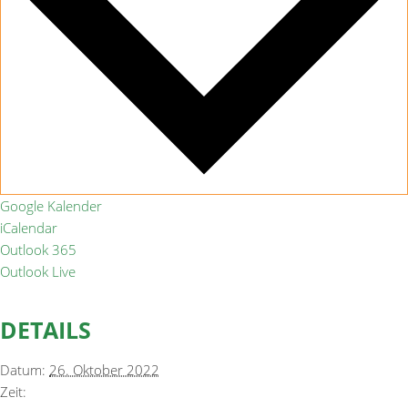
Google Kalender
iCalendar
Outlook 365
Outlook Live
DETAILS
Datum:
26. Oktober 2022
Zeit: