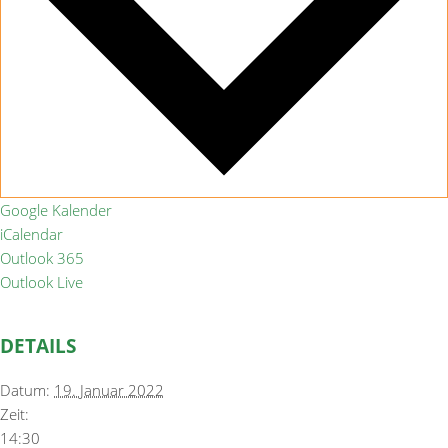
Google Kalender
iCalendar
Outlook 365
Outlook Live
DETAILS
Datum:
19. Januar 2022
Zeit:
14:30