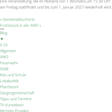
Eine Veranstaltung, die im Abstand von 1 Woche(n) um 15:30 Uhr
am Freitag stattfindet und bis zum 1. Januar 2027 wiederholt wird.
«
Gemeindebücherei
Frühstsück in der AWO
»
Blog
▼
A 33
Allgemein
AWO
Feuerwehr
IGKB
Kita und Schule
Lokalpolitik
Pfarrbezirk
Sängergemeinschaft
Tipps und Termine
TV Künsebeck
Wichtige Projekte