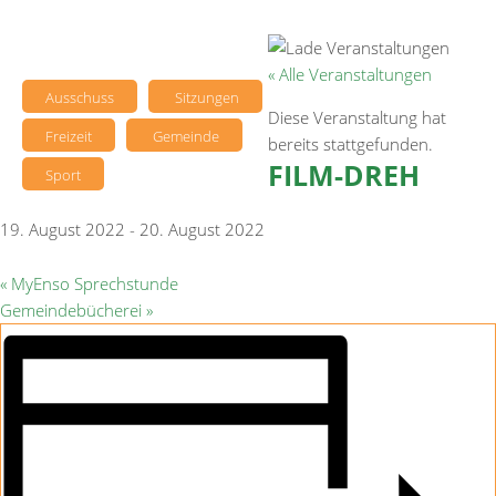
« Alle Veranstaltungen
Ausschuss
Sitzungen
Diese Veranstaltung hat
Freizeit
Gemeinde
bereits stattgefunden.
FILM-DREH
Sport
19. August 2022
-
20. August 2022
«
MyEnso Sprechstunde
Gemeindebücherei
»