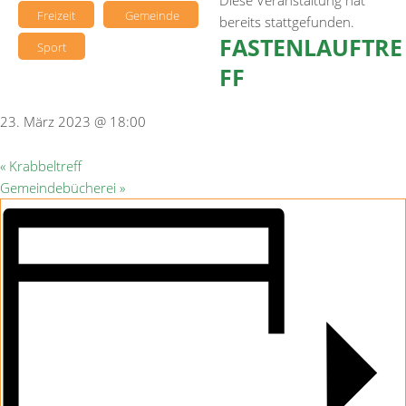
Diese Veranstaltung hat
Freizeit
Gemeinde
bereits stattgefunden.
FASTENLAUFTRE
Sport
FF
23. März 2023 @ 18:00
«
Krabbeltreff
Gemeindebücherei
»