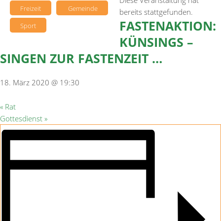
Diese Veranstaltung hat
Freizeit
Gemeinde
bereits stattgefunden.
FASTENAKTION:
Sport
KÜNSINGS –
SINGEN ZUR FASTENZEIT …
18. März 2020 @ 19:30
«
Rat
Gottesdienst
»