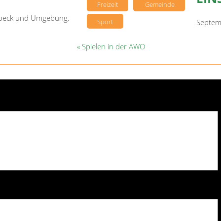
Freizeit
Gemeinde
sebeck und Umgebung.
Sport
Septem
«
Spielen in der AWO