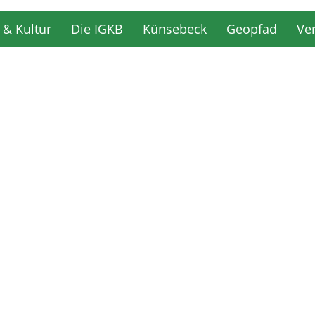
 & Kultur
Die IGKB
Künsebeck
Geopfad
Ve
 & Kultur
Die IGKB
Künsebeck
Geopfad
Ve