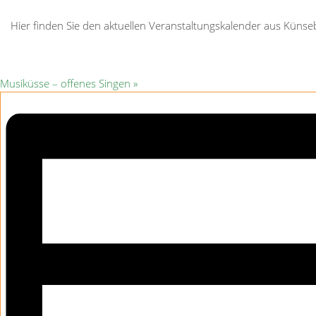
Hier finden Sie den aktuellen Veranstaltungskalender aus Kün
Musiküsse – offenes Singen
»