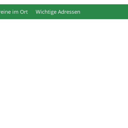
reine im Ort
Wichtige Adressen
reine im Ort
Wichtige Adressen