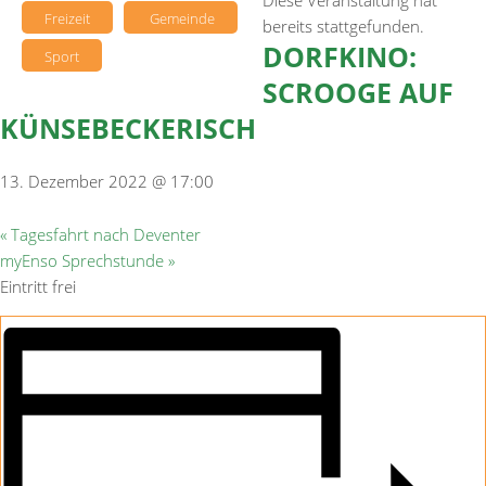
Diese Veranstaltung hat
Freizeit
Gemeinde
bereits stattgefunden.
DORFKINO:
Sport
SCROOGE AUF
KÜNSEBECKERISCH
13. Dezember 2022 @ 17:00
«
Tagesfahrt nach Deventer
myEnso Sprechstunde
»
Eintritt frei