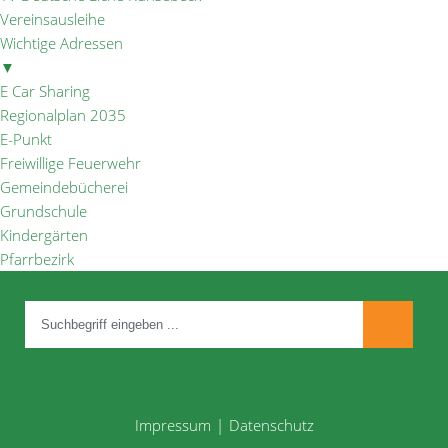
Vereinsausleihe
Wichtige Adressen
▼
E Car Sharing
Regionalplan 2035
E-Punkt
Freiwillige Feuerwehr
Gemeindebücherei
Grundschule
Kindergärten
Pfarrbezirk
Impressum
Datenschutz