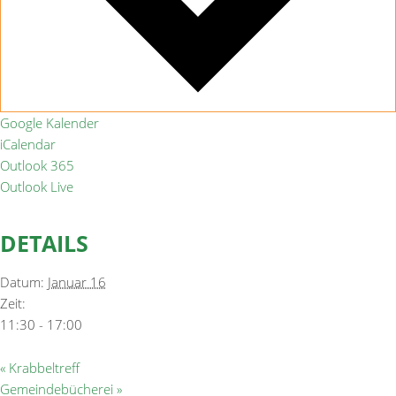
Google Kalender
iCalendar
Outlook 365
Outlook Live
DETAILS
Datum:
Januar 16
Zeit:
11:30 - 17:00
«
Krabbeltreff
Gemeindebücherei
»