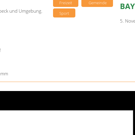
Freizeit
Gemeinde
BAY
sebeck und Umgebung.
Sport
5. Nov
!
ramm