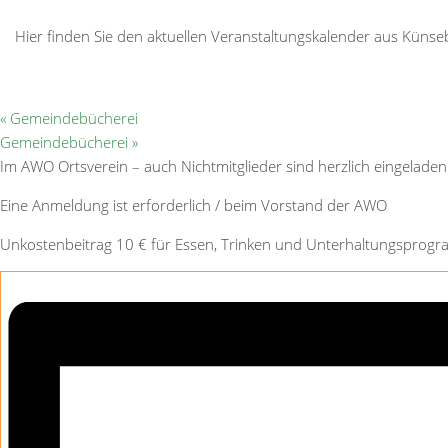
Hier finden Sie den aktuellen Veranstaltungskalender aus Kün
«
Gemeindebücherei
Gemeindebücherei
»
Im AWO Ortsverein – auch Nichtmitglieder sind herzlich eingeladen
Eine Anmeldung ist erforderlich / beim Vorstand der AWO
Unkostenbeitrag 10 € für Essen, Trinken und Unterhaltungsprog