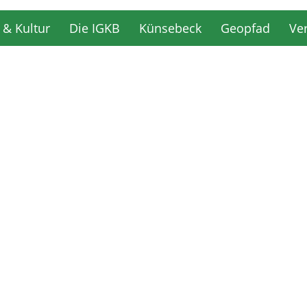
 & Kultur
Die IGKB
Künsebeck
Geopfad
Ve
 & Kultur
Die IGKB
Künsebeck
Geopfad
Ve