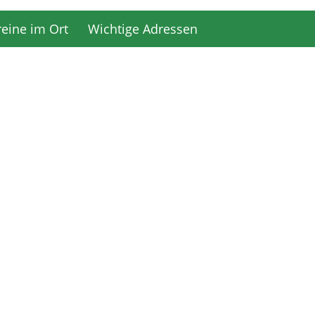
reine im Ort
Wichtige Adressen
reine im Ort
Wichtige Adressen