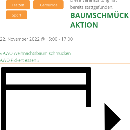
Diese Veranstaltung hat
Freizeit
Gemeinde
bereits stattgefunden.
BAUMSCHMÜCK
Sport
AKTION
22. November 2022 @ 15:00
-
17:00
«
AWO Weihnachtsbaum schmücken
AWO Pickert essen
»