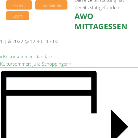
Diese Veranstaltung hat
Freizeit
Gemeinde
bereits stattgefunden.
AWO
Sport
MITTAGESSEN
1. Juli 2022 @ 12:30
-
17:00
«
Kultursommer: Randale
Kultursommer: Julia Schöppinger
»