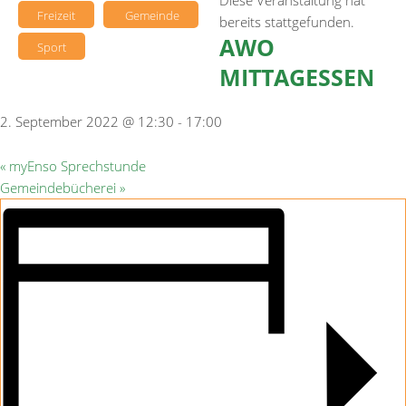
Diese Veranstaltung hat
Freizeit
Gemeinde
bereits stattgefunden.
AWO
Sport
MITTAGESSEN
2. September 2022 @ 12:30
-
17:00
«
myEnso Sprechstunde
Gemeindebücherei
»