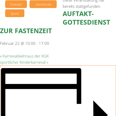
Diese Veranstaltung hat
Freizeit
Gemeinde
bereits stattgefunden.
AUFTAKT-
Sport
GOTTESDIENST
ZUR FASTENZEIT
Februar 22 @ 10:00
-
17:00
«
Karnevalskehraus der KGK
sportlicher Kinderkarneval
»