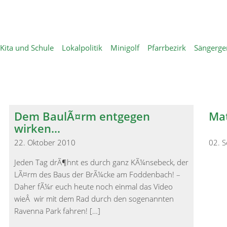
Kita und Schule
Lokalpolitik
Minigolf
Pfarrbezirk
Sängerge
Dem BaulÃ¤rm entgegen
Mat
wirken…
22. Oktober 2010
02. 
Jeden Tag drÃ¶hnt es durch ganz KÃ¼nsebeck, der
LÃ¤rm des Baus der BrÃ¼cke am Foddenbach! –
Daher fÃ¼r euch heute noch einmal das Video
wieÂ wir mit dem Rad durch den sogenannten
Ravenna Park fahren! […]