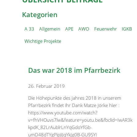
Kategorien
A 33
Allgemein
APE
AWO
Feuerwehr
IGKB
Wichtige Projekte
Das war 2018 im Pfarrbezirk
26. Februar 2019
Die Höhepunkte des Jahres 2018 in unserem
Pfarrbezirk findet ihr Dank Matze Jörke hier :
https://www.youtube.com/watch?
v=fhVHOuvs7lw&feature=youtu.be&fbclid=IwAR3k
kpdK_82LrAublrLnYqGdoYfGb-
umD48dTYgPipjiJqYkJg0B-GU9SYI