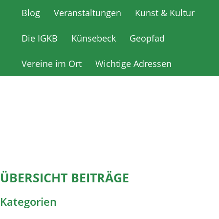
Blog
Blog
Veranstaltungen
Veranstaltungen
Kunst & Kultur
Kunst & Kultur
Die IGKB
Die IGKB
Künsebeck
Künsebeck
Geopfad
Geopfad
Vereine im Ort
Vereine im Ort
Wichtige Adressen
Wichtige Adressen
ÜBERSICHT BEITRÄGE
Kategorien