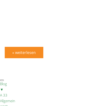
» weiterlesen
Blog
▼
A 33
Allgemein