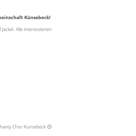
meinschaft Künsebeck!
äckel. Alle interessierten
Shanty Chor Künsebeck 🙂