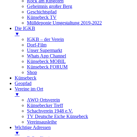
Rock am Ringofen
Geheimnis großer Berg
Geschichtspfad
Künsebeck TV
Mülldeponie Umgestaltung 2019-2022
Die IGKB
▼
IGKB – der Verein
Dorf-Film
Unser Supermarkt
Whats App Channel
Künsebeck MOBIL
Künsebeck FORUM
Shop
Künsebeck
Geopfad
Vereine im Ort
▼
AWO Ortsverein
Künsebecker Treff
Schachverein 1948 e.V.
TV Deutsche Eiche Künsebeck
Vereinsausleihe
Wichtige Adressen
▼