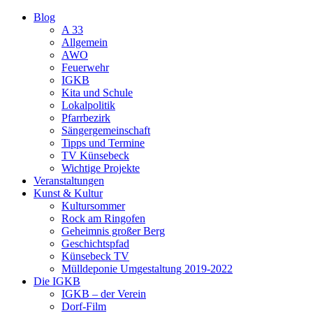
Blog
A 33
Allgemein
AWO
Feuerwehr
IGKB
Kita und Schule
Lokalpolitik
Pfarrbezirk
Sängergemeinschaft
Tipps und Termine
TV Künsebeck
Wichtige Projekte
Veranstaltungen
Kunst & Kultur
Kultursommer
Rock am Ringofen
Geheimnis großer Berg
Geschichtspfad
Künsebeck TV
Mülldeponie Umgestaltung 2019-2022
Die IGKB
IGKB – der Verein
Dorf-Film