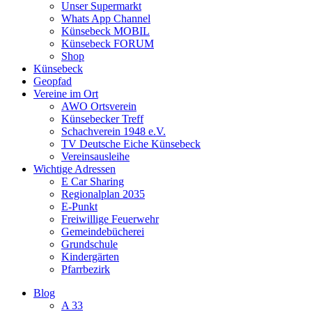
Unser Supermarkt
Whats App Channel
Künsebeck MOBIL
Künsebeck FORUM
Shop
Künsebeck
Geopfad
Vereine im Ort
AWO Ortsverein
Künsebecker Treff
Schachverein 1948 e.V.
TV Deutsche Eiche Künsebeck
Vereinsausleihe
Wichtige Adressen
E Car Sharing
Regionalplan 2035
E-Punkt
Freiwillige Feuerwehr
Gemeindebücherei
Grundschule
Kindergärten
Pfarrbezirk
Blog
A 33