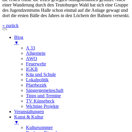
einer Wanderung durch den Teutoburger Wald hat sich eine Gruppe
des Jugendzentrums Halle schon einmal auf die Anlage gewagt und
dort die ersten Bälle des Jahres in den Löchern der Bahnen versenkt.
« zurück
Blog
▼
A 33
Allgemein
AWO
Feuerwehr
IGKB
Kita und Schule
Lokalpolitik
Pfarrbezirk
Sängergemeinschaft
Tipps und Termine
TV Künsebeck
Wichtige Projekte
Veranstaltungen
Kunst & Kultur
▼
Kultursommer