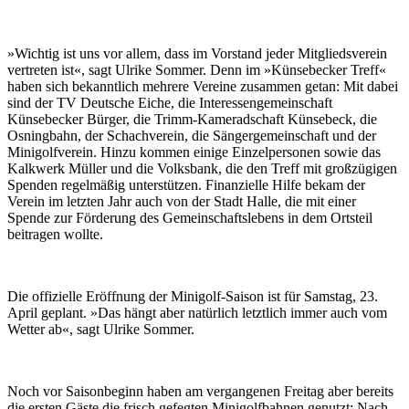
»Wichtig ist uns vor allem, dass im Vorstand jeder Mitgliedsverein
vertreten ist«, sagt Ulrike Sommer. Denn im »Künsebecker Treff«
haben sich bekanntlich mehrere Vereine zusammen getan: Mit dabei
sind der TV Deutsche Eiche, die Interessengemeinschaft
Künsebecker Bürger, die Trimm-Kameradschaft Künsebeck, die
Osningbahn, der Schachverein, die Sängergemeinschaft und der
Minigolfverein. Hinzu kommen einige Einzelpersonen sowie das
Kalkwerk Müller und die Volksbank, die den Treff mit großzügigen
Spenden regelmäßig unterstützen. Finanzielle Hilfe bekam der
Verein im letzten Jahr auch von der Stadt Halle, die mit einer
Spende zur Förderung des Gemeinschaftslebens in dem Ortsteil
beitragen wollte.
Die offizielle Eröffnung der Minigolf-Saison ist für Samstag, 23.
April geplant. »Das hängt aber natürlich letztlich immer auch vom
Wetter ab«, sagt Ulrike Sommer.
Noch vor Saisonbeginn haben am vergangenen Freitag aber bereits
die ersten Gäste die frisch gefegten Minigolfbahnen genutzt: Nach