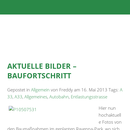
AKTUELLE BILDER –
BAUFORTSCHRITT
Gepostet in
Allgemein
von Freddy am 16. Mai 2013 Tags:
A
33
,
A33
,
Allgemeines
,
Autobahn
,
Entlastungsstrasse
Hier nun
hochaktuell
e Fotos von
den Baumaßnahmen im geplanten Ravenna-Park, wo sich