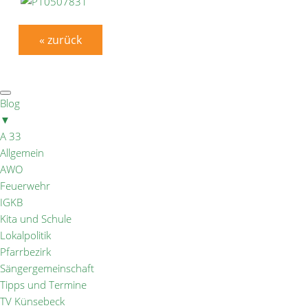
« zurück
Blog
▼
A 33
Allgemein
AWO
Feuerwehr
IGKB
Kita und Schule
Lokalpolitik
Pfarrbezirk
Sängergemeinschaft
Tipps und Termine
TV Künsebeck