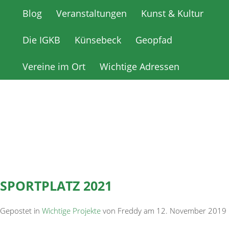
Blog
Blog
Veranstaltungen
Veranstaltungen
Kunst & Kultur
Kunst & Kultur
Die IGKB
Die IGKB
Künsebeck
Künsebeck
Geopfad
Geopfad
Vereine im Ort
Vereine im Ort
Wichtige Adressen
Wichtige Adressen
SPORTPLATZ 2021
Gepostet in
Wichtige Projekte
von Freddy am 12. November 2019