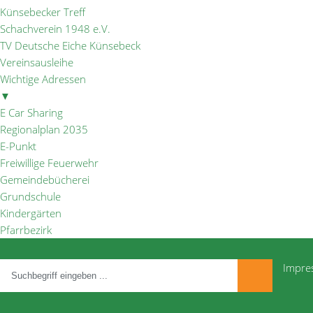
Künsebecker Treff
Schachverein 1948 e.V.
TV Deutsche Eiche Künsebeck
Vereinsausleihe
Wichtige Adressen
▼
E Car Sharing
Regionalplan 2035
E-Punkt
Freiwillige Feuerwehr
Gemeindebücherei
Grundschule
Kindergärten
Pfarrbezirk
Impre