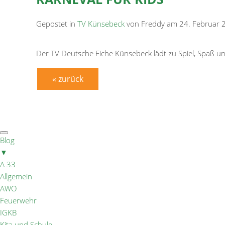
Gepostet in
TV Künsebeck
von Freddy am 24. Februar 
Der TV Deutsche Eiche Künsebeck lädt zu Spiel, Spaß u
« zurück
Blog
▼
A 33
Allgemein
AWO
Feuerwehr
IGKB
Kita und Schule