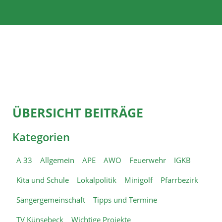
ÜBERSICHT BEITRÄGE
Kategorien
A 33
Allgemein
APE
AWO
Feuerwehr
IGKB
Kita und Schule
Lokalpolitik
Minigolf
Pfarrbezirk
Sängergemeinschaft
Tipps und Termine
TV Künsebeck
Wichtige Projekte