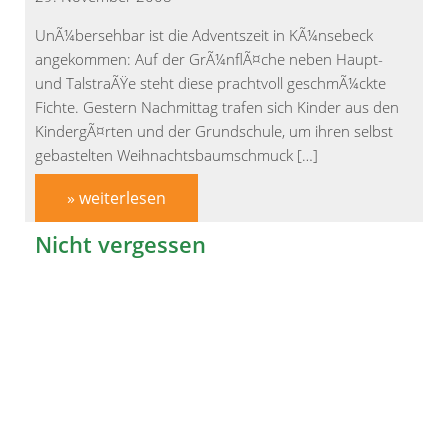
UnÃ¼bersehbar ist die Adventszeit in KÃ¼nsebeck
angekommen: Auf der GrÃ¼nflÃ¤che neben Haupt-
und TalstraÃŸe steht diese prachtvoll geschmÃ¼ckte
Fichte. Gestern Nachmittag trafen sich Kinder aus den
KindergÃ¤rten und der Grundschule, um ihren selbst
gebastelten Weihnachtsbaumschmuck […]
» weiterlesen
Nicht vergessen