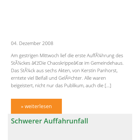
04. Dezember 2008
Am gestrigen Mittwoch lief die erste AuffÃ¼hrung des
StÃ¼ckes â€žDie Chaoskrippeâ€œ im Gemeindehaus.
Das StÃ¼ck aus sechs Akten, von Kerstin Panhorst,
erntete viel Beifall und GelÃ¤chter. Alle waren
beigeistert, nicht nur das Publikum, auch die […]
» weiterlesen
Schwerer Auffahrunfall