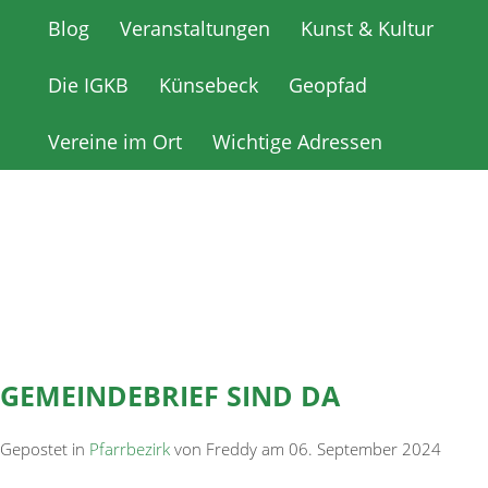
Blog
Blog
Veranstaltungen
Veranstaltungen
Kunst & Kultur
Kunst & Kultur
Die IGKB
Die IGKB
Künsebeck
Künsebeck
Geopfad
Geopfad
Vereine im Ort
Vereine im Ort
Wichtige Adressen
Wichtige Adressen
GEMEINDEBRIEF SIND DA
Gepostet in
Pfarrbezirk
von Freddy am 06. September 2024