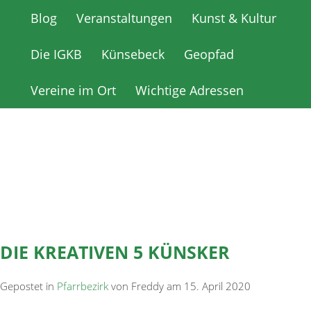
Blog
Blog
Veranstaltungen
Veranstaltungen
Kunst & Kultur
Kunst & Kultur
Die IGKB
Die IGKB
Künsebeck
Künsebeck
Geopfad
Geopfad
Vereine im Ort
Vereine im Ort
Wichtige Adressen
Wichtige Adressen
DIE KREATIVEN 5 KÜNSKER
Gepostet in
Pfarrbezirk
von Freddy am 15. April 2020