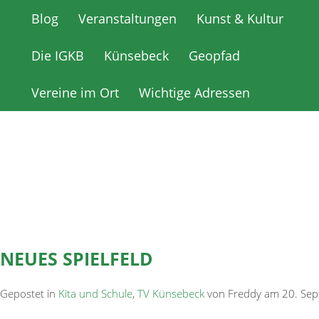
Blog
Blog
Veranstaltungen
Veranstaltungen
Kunst & Kultur
Kunst & Kultur
Die IGKB
Die IGKB
Künsebeck
Künsebeck
Geopfad
Geopfad
Vereine im Ort
Vereine im Ort
Wichtige Adressen
Wichtige Adressen
NEUES SPIELFELD
Gepostet in
Kita und Schule
,
TV Künsebeck
von Freddy am 20. Se