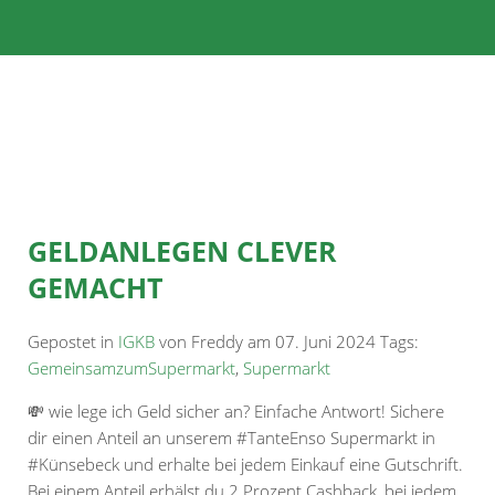
GELDANLEGEN CLEVER
GEMACHT
Gepostet in
IGKB
von Freddy am 07. Juni 2024 Tags:
GemeinsamzumSupermarkt
,
Supermarkt
💸 wie lege ich Geld sicher an? Einfache Antwort! Sichere
dir einen Anteil an unserem
#TanteEnso
Supermarkt in
#Künsebeck
und erhalte bei jedem Einkauf eine Gutschrift.
Bei einem Anteil erhälst du 2 Prozent Cashback, bei jedem