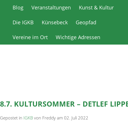
Blog
Blog
Veranstaltungen
Veranstaltungen
Kunst & Kultur
Kunst & Kultur
Die IGKB
Die IGKB
Künsebeck
Künsebeck
Geopfad
Geopfad
Vereine im Ort
Vereine im Ort
Wichtige Adressen
Wichtige Adressen
8.7. KULTURSOMMER – DETLEF LIPP
Gepostet in
IGKB
von Freddy am 02. Juli 2022