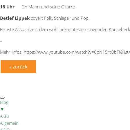
18 Uhr
Ein Mann und seine Gitarre
Detlef Lippek
covert Folk, Schlager und Pop.
Feinste Akkustik mit dem wohl bekanntesten singenden Künsebeck
–
Mehr Infos: https://www.youtube.com/watch?v=6pN15rtObFI&li
« zurück
Blog
▼
A 33
Allgemein