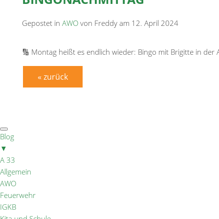
Gepostet in
AWO
von Freddy am 12. April 2024
🔢 Montag heißt es endlich wieder: Bingo mit Brigitte in d
« zurück
Blog
▼
A 33
Allgemein
AWO
Feuerwehr
IGKB
Kita und Schule