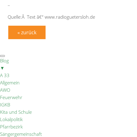
–
Quelle:Â Text â€“ www.radioguetersloh.de
« zurück
Blog
▼
A 33
Allgemein
AWO
Feuerwehr
IGKB
Kita und Schule
Lokalpolitik
Pfarrbezirk
Sängergemeinschaft