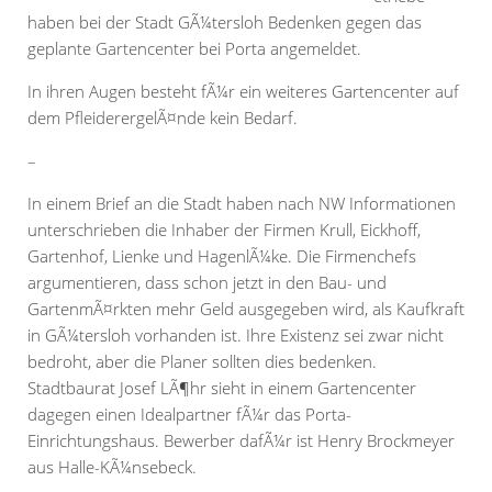
haben bei der Stadt GÃ¼tersloh Bedenken gegen das
geplante Gartencenter bei Porta angemeldet.
In ihren Augen besteht fÃ¼r ein weiteres Gartencenter auf
dem PfleiderergelÃ¤nde kein Bedarf.
–
In einem Brief an die Stadt haben nach NW Informationen
unterschrieben die Inhaber der Firmen Krull, Eickhoff,
Gartenhof, Lienke und HagenlÃ¼ke. Die Firmenchefs
argumentieren, dass schon jetzt in den Bau- und
GartenmÃ¤rkten mehr Geld ausgegeben wird, als Kaufkraft
in GÃ¼tersloh vorhanden ist. Ihre Existenz sei zwar nicht
bedroht, aber die Planer sollten dies bedenken.
Stadtbaurat Josef LÃ¶hr sieht in einem Gartencenter
dagegen einen Idealpartner fÃ¼r das Porta-
Einrichtungshaus. Bewerber dafÃ¼r ist Henry Brockmeyer
aus Halle-KÃ¼nsebeck.