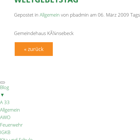
Gepostet in
Allgemein
von pbadmin am 06. März 2009 Tag
Gemeindehaus KÃ¼nsebeck
« zurück
Blog
▼
A 33
Allgemein
AWO
Feuerwehr
IGKB
Kita und Schule