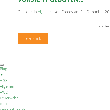
Gepostet in
Allgemein
von Freddy am 24. Dezember 20
… an der
« zurück
Blog
▼
A 33
Allgemein
AWO
Feuerwehr
IGKB
Kita und Schule