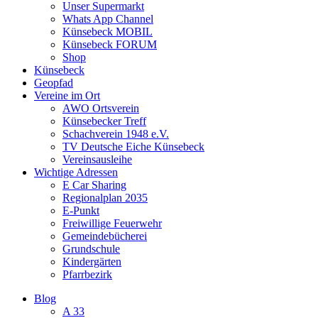
Unser Supermarkt
Whats App Channel
Künsebeck MOBIL
Künsebeck FORUM
Shop
Künsebeck
Geopfad
Vereine im Ort
AWO Ortsverein
Künsebecker Treff
Schachverein 1948 e.V.
TV Deutsche Eiche Künsebeck
Vereinsausleihe
Wichtige Adressen
E Car Sharing
Regionalplan 2035
E-Punkt
Freiwillige Feuerwehr
Gemeindebücherei
Grundschule
Kindergärten
Pfarrbezirk
Blog
A 33