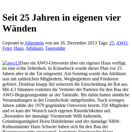
Seit 25 Jahren in eigenen vier
Wänden
Gepostet in
Allgemein
von am 16. Dezember 2013 Tags:
25
,
AWO
,
Feier
,
Haus
,
Jubiläum
,
Tagesstätte
Dass ein AWO-Ortsverein über ein eigenes Haus verfügt,
ist eine echte Seltenheit. In Künsebeck wurde dieser Plan vor 25
Jahren aber in die Tat umgesetzt. Am Sonntag wurde das Jubiläum
nun mit zahlreichen Mitgliedern, Wegbegleitern und Förderern
gefeiert. Denkbar knapp fiel seinerzeit die Entscheidung im Rat aus.
Mit 4:3 Stimmen votierten die Vertreter der Parteien für den Bau der
AWO-Begegnungsstätte an der Talstraße. Bis dahin hatten sämtliche
Veranstaltungen in der Grundschule stattgefunden. Nach wenigen
Jahren zählte der 1979 gegründete Ortsverein bereits 350 Mitglieder
und es kam der Wunsch nach eigenen Räumlichkeiten auf.
„Besonders der damalige Vorsitzende Willi Indiesteln,
Gründungsmitglied Horst Hülsböhmer und der damalige NRW-
Kultusminister Hans Schwier haben sich für den Bau der
Begegnungsstätte eingesetzt“, berichtete Vorsitzender Horst