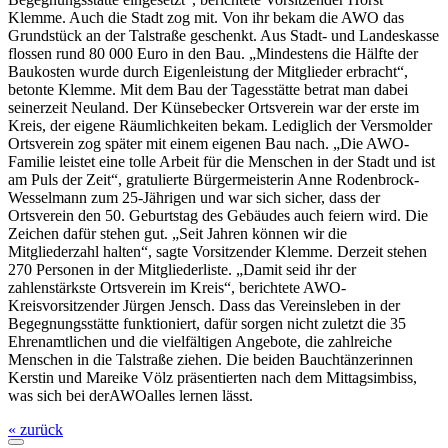
Klemme. Auch die Stadt zog mit. Von ihr bekam die AWO das
Grundstück an der Talstraße geschenkt. Aus Stadt- und Landeskasse
flossen rund 80 000 Euro in den Bau. „Mindestens die Hälfte der
Baukosten wurde durch Eigenleistung der Mitglieder erbracht“,
betonte Klemme. Mit dem Bau der Tagesstätte betrat man dabei
seinerzeit Neuland. Der Künsebecker Ortsverein war der erste im
Kreis, der eigene Räumlichkeiten bekam. Lediglich der Versmolder
Ortsverein zog später mit einem eigenen Bau nach. „Die AWO-
Familie leistet eine tolle Arbeit für die Menschen in der Stadt und ist
am Puls der Zeit“, gratulierte Bürgermeisterin Anne Rodenbrock-
Wesselmann zum 25-Jährigen und war sich sicher, dass der
Ortsverein den 50. Geburtstag des Gebäudes auch feiern wird. Die
Zeichen dafür stehen gut. „Seit Jahren können wir die
Mitgliederzahl halten“, sagte Vorsitzender Klemme. Derzeit stehen
270 Personen in der Mitgliederliste. „Damit seid ihr der
zahlenstärkste Ortsverein im Kreis“, berichtete AWO-
Kreisvorsitzender Jürgen Jensch. Dass das Vereinsleben in der
Begegnungsstätte funktioniert, dafür sorgen nicht zuletzt die 35
Ehrenamtlichen und die vielfältigen Angebote, die zahlreiche
Menschen in die Talstraße ziehen. Die beiden Bauchtänzerinnen
Kerstin und Mareike Völz präsentierten nach dem Mittagsimbiss,
was sich bei derAWOalles lernen lässt.
« zurück