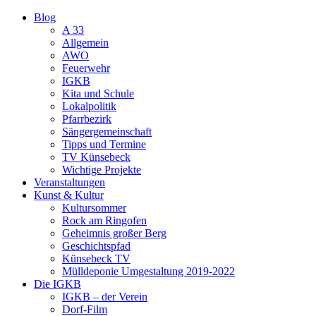
Blog
A 33
Allgemein
AWO
Feuerwehr
IGKB
Kita und Schule
Lokalpolitik
Pfarrbezirk
Sängergemeinschaft
Tipps und Termine
TV Künsebeck
Wichtige Projekte
Veranstaltungen
Kunst & Kultur
Kultursommer
Rock am Ringofen
Geheimnis großer Berg
Geschichtspfad
Künsebeck TV
Mülldeponie Umgestaltung 2019-2022
Die IGKB
IGKB – der Verein
Dorf-Film