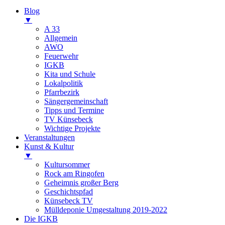
Blog
▼
A 33
Allgemein
AWO
Feuerwehr
IGKB
Kita und Schule
Lokalpolitik
Pfarrbezirk
Sängergemeinschaft
Tipps und Termine
TV Künsebeck
Wichtige Projekte
Veranstaltungen
Kunst & Kultur
▼
Kultursommer
Rock am Ringofen
Geheimnis großer Berg
Geschichtspfad
Künsebeck TV
Mülldeponie Umgestaltung 2019-2022
Die IGKB