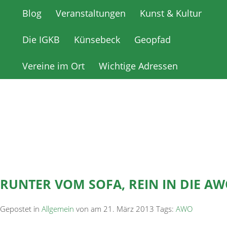
Blog
Blog
Veranstaltungen
Veranstaltungen
Kunst & Kultur
Kunst & Kultur
Die IGKB
Die IGKB
Künsebeck
Künsebeck
Geopfad
Geopfad
Vereine im Ort
Vereine im Ort
Wichtige Adressen
Wichtige Adressen
RUNTER VOM SOFA, REIN IN DIE A
Gepostet in
Allgemein
von am 21. März 2013 Tags:
AWO