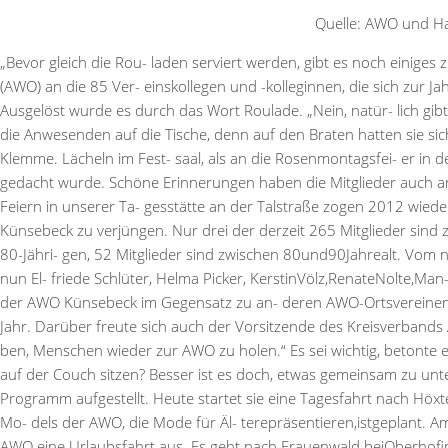
Quelle: AWO und Hal
„Bevor gleich die Rou- laden serviert werden, gibt es noch einiges 
(AWO) an die 85 Ver- einskollegen und -kolleginnen, die sich zur 
Ausgelöst wurde es durch das Wort Roulade. „Nein, natür- lich gibt
die Anwesenden auf die Tische, denn auf den Braten hatten sie sich
Klemme. Lächeln im Fest- saal, als an die Rosenmontagsfei- er in
gedacht wurde. Schöne Erinnerungen haben die Mitglieder auch an
Feiern in unserer Ta- gesstätte an der Talstraße zogen 2012 wied
Künsebeck zu verjüngen. Nur drei der derzeit 265 Mitglieder sind
80-Jähri- gen, 52 Mitglieder sind zwischen 80und90Jahrealt. Vom n
nun El- friede Schlüter, Helma Picker, KerstinVölz,RenateNolte,M
der AWO Künsebeck im Gegensatz zu an- deren AWO-Ortsvereinen d
Jahr. Darüber freute sich auch der Vorsitzende des Kreisverbands A
ben, Menschen wieder zur AWO zu holen.“ Es sei wichtig, betonte 
auf der Couch sitzen? Besser ist es doch, etwas gemeinsam zu unt
Programm aufgestellt. Heute startet sie eine Tagesfahrt nach Höxte
Mo- dels der AWO, die Mode für Äl- terepräsentieren,istgeplant. Am 
AWO eine Urlaubsfahrt aus. Es geht nach Frauenwald beiOberhofinTh