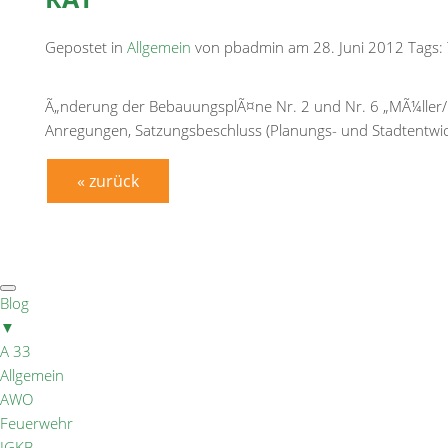
Gepostet in
Allgemein
von pbadmin am 28. Juni 2012 Tags:
Ã„nderung der BebauungsplÃ¤ne Nr. 2 und Nr. 6 „MÃ¼ller
Anregungen, Satzungsbeschluss (Planungs- und Stadtentwi
« zurück
Blog
▼
A 33
Allgemein
AWO
Feuerwehr
IGKB