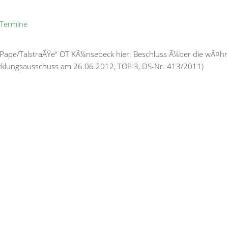
Termine
/Pape/TalstraÃŸe“ OT KÃ¼nsebeck hier: Beschluss Ã¼ber die wÃ¤h
cklungsausschuss am 26.06.2012, TOP 3, DS-Nr. 413/2011)