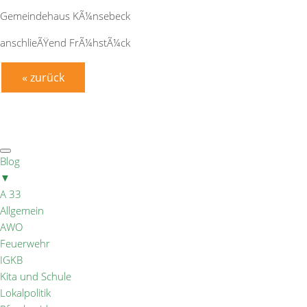
Gemeindehaus KÃ¼nsebeck
anschlieÃŸend FrÃ¼hstÃ¼ck
« zurück
Blog
▼
A 33
Allgemein
AWO
Feuerwehr
IGKB
Kita und Schule
Lokalpolitik