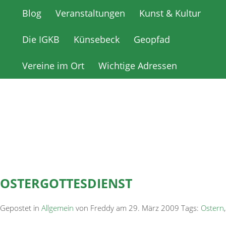
Blog
Blog
Veranstaltungen
Veranstaltungen
Kunst & Kultur
Kunst & Kultur
Die IGKB
Die IGKB
Künsebeck
Künsebeck
Geopfad
Geopfad
Vereine im Ort
Vereine im Ort
Wichtige Adressen
Wichtige Adressen
OSTERGOTTESDIENST
Gepostet in
Allgemein
von Freddy am 29. März 2009 Tags:
Ostern