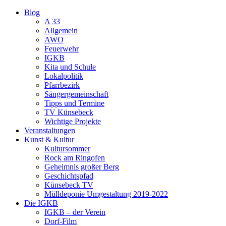
Blog
A 33
Allgemein
AWO
Feuerwehr
IGKB
Kita und Schule
Lokalpolitik
Pfarrbezirk
Sängergemeinschaft
Tipps und Termine
TV Künsebeck
Wichtige Projekte
Veranstaltungen
Kunst & Kultur
Kultursommer
Rock am Ringofen
Geheimnis großer Berg
Geschichtspfad
Künsebeck TV
Mülldeponie Umgestaltung 2019-2022
Die IGKB
IGKB – der Verein
Dorf-Film