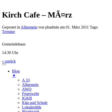
Kirch Cafe – MÃ¤rz
Gepostet in
Allgemein
von pbadmin am 01. März 2011 Tags:
Termine
Gemeindehaus
14:30 Uhr
« zurück
Blog
▼
A 33
Allgemein
AWO
Feuerwehr
IGKB
Kita und Schule
Lokalpolitik
Pfarrbezirk