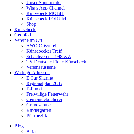
Unser Supermarkt
Whats App Channel
Künsebeck MOBIL
Künsebeck FORUM
Shop
Künsebeck
Geopfad
Vereine im Ort
AWO Ortsverein
Künsebecker Treff
Schachverein 1948 e.V.
TV Deutsche Eiche Künsebeck
Vereinsausleihe
Wichtige Adressen
E Car Sharing
Regionalplan 2035
E-Punkt
Freiwillige Feuerwehr
Gemeindebücherei
Grundschule
Kindergärten
Pfarrbezirk
Blog
A 33