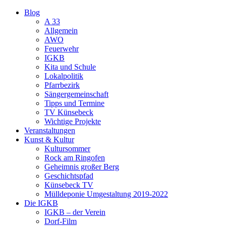
Blog
A 33
Allgemein
AWO
Feuerwehr
IGKB
Kita und Schule
Lokalpolitik
Pfarrbezirk
Sängergemeinschaft
Tipps und Termine
TV Künsebeck
Wichtige Projekte
Veranstaltungen
Kunst & Kultur
Kultursommer
Rock am Ringofen
Geheimnis großer Berg
Geschichtspfad
Künsebeck TV
Mülldeponie Umgestaltung 2019-2022
Die IGKB
IGKB – der Verein
Dorf-Film