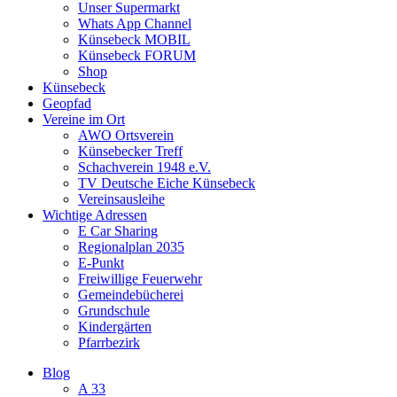
Unser Supermarkt
Whats App Channel
Künsebeck MOBIL
Künsebeck FORUM
Shop
Künsebeck
Geopfad
Vereine im Ort
AWO Ortsverein
Künsebecker Treff
Schachverein 1948 e.V.
TV Deutsche Eiche Künsebeck
Vereinsausleihe
Wichtige Adressen
E Car Sharing
Regionalplan 2035
E-Punkt
Freiwillige Feuerwehr
Gemeindebücherei
Grundschule
Kindergärten
Pfarrbezirk
Blog
A 33