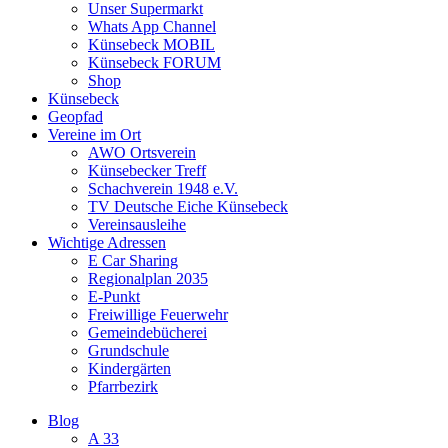
Unser Supermarkt
Whats App Channel
Künsebeck MOBIL
Künsebeck FORUM
Shop
Künsebeck
Geopfad
Vereine im Ort
AWO Ortsverein
Künsebecker Treff
Schachverein 1948 e.V.
TV Deutsche Eiche Künsebeck
Vereinsausleihe
Wichtige Adressen
E Car Sharing
Regionalplan 2035
E-Punkt
Freiwillige Feuerwehr
Gemeindebücherei
Grundschule
Kindergärten
Pfarrbezirk
Blog
A 33