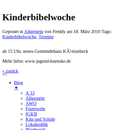
Kinderbibelwoche
Gepostet in
Allgemein
von Freddy am 18. März 2010 Tags:
Kinderbibelwoche
,
Termine
ab 15 Uhr, neues Gemeindehaus KÃ¼nsebeck
Mehr Infos: www.jugend-kuenske.de
« zurück
Blog
▼
A 33
Allgemein
AWO
Feuerwehr
IGKB
Kita und Schule
Lokalpolitik
Pfarrbezirk