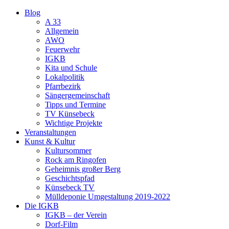
Blog
A 33
Allgemein
AWO
Feuerwehr
IGKB
Kita und Schule
Lokalpolitik
Pfarrbezirk
Sängergemeinschaft
Tipps und Termine
TV Künsebeck
Wichtige Projekte
Veranstaltungen
Kunst & Kultur
Kultursommer
Rock am Ringofen
Geheimnis großer Berg
Geschichtspfad
Künsebeck TV
Mülldeponie Umgestaltung 2019-2022
Die IGKB
IGKB – der Verein
Dorf-Film