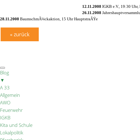
12.11.2008
IGKB e.V., 19:30 Uhr,
26.11.2008
Jahreshauptversammlu
28.11.2008
BaumschmÃ¼ckaktion, 15 Uhr HauptstraÃŸe
« zurück
Blog
▼
A 33
Allgemein
AWO
Feuerwehr
IGKB
Kita und Schule
Lokalpolitik