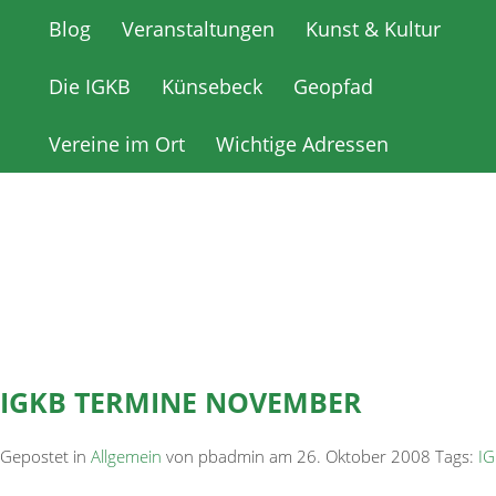
Blog
Blog
Veranstaltungen
Veranstaltungen
Kunst & Kultur
Kunst & Kultur
Die IGKB
Die IGKB
Künsebeck
Künsebeck
Geopfad
Geopfad
Vereine im Ort
Vereine im Ort
Wichtige Adressen
Wichtige Adressen
IGKB TERMINE NOVEMBER
Gepostet in
Allgemein
von pbadmin am 26. Oktober 2008 Tags:
I