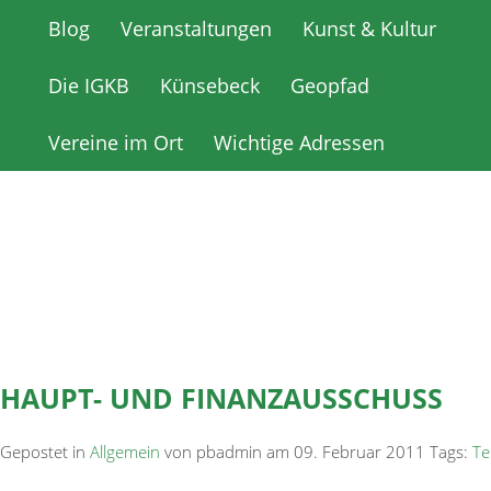
Blog
Blog
Veranstaltungen
Veranstaltungen
Kunst & Kultur
Kunst & Kultur
Die IGKB
Die IGKB
Künsebeck
Künsebeck
Geopfad
Geopfad
Vereine im Ort
Vereine im Ort
Wichtige Adressen
Wichtige Adressen
HAUPT- UND FINANZAUSSCHUSS
Gepostet in
Allgemein
von pbadmin am 09. Februar 2011 Tags:
Te