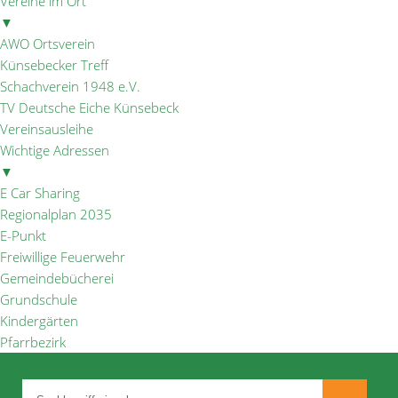
Vereine im Ort
▼
AWO Ortsverein
Künsebecker Treff
Schachverein 1948 e.V.
TV Deutsche Eiche Künsebeck
Vereinsausleihe
Wichtige Adressen
▼
E Car Sharing
Regionalplan 2035
E-Punkt
Freiwillige Feuerwehr
Gemeindebücherei
Grundschule
Kindergärten
Pfarrbezirk