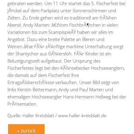
gebraten werden. Um 11 Uhr startet das 5. Fischerfest bei
JÃ¤ckel auf dem Parkplatz unter Sonnenschirmen und
Zelten. Zu Ende gehen wird es traditionell am frÃ¼hen
Abend. Andy Marten: â€žVom FischbrÃ¶tchen in vielen
Variationen bis zum ScampispieÃŸ haben wir alles im
Angebot. Dazu eine breite Palette an Bieren und
Weinen.â€œ FÃ¼r zÃ¼nftige maritime Unterhaltung sorgt
der Shantychor aus GÃ¼tersloh. FÃ¼r Kinder ist ein
Belustigungszelt aufgebaut. Der Ursprung des
Fischerfestes liegt bei den KÃ¼nsebecker Hochseeanglern,
die damals auf dem Fischerfest ihre
ErtragsÃ¼berschÃ¼sse verkauften. Unser Bild zeigt von
links Kerstin Bettermann, Andy und Paul Marten und
ehemaligen Hochseeangler Hans-Hermann Hellweg bei der
PrÃ¤sentation.
Quelle: Haller Kreisblatt / www.haller-kreisblatt.de
« zurück