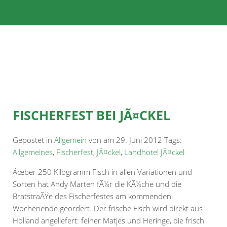
FISCHERFEST BEI JÃ¤CKEL
Gepostet in
Allgemein
von am 29. Juni 2012 Tags:
Allgemeines
,
Fischerfest
,
JÃ¤ckel
,
Landhotel JÃ¤ckel
Ãœber 250 Kilogramm Fisch in allen Variationen und
Sorten hat Andy Marten fÃ¼r die KÃ¼che und die
BratstraÃŸe des Fischerfestes am kommenden
Wochenende geordert. Der frische Fisch wird direkt aus
Holland angeliefert: feiner Matjes und Heringe, die frisch