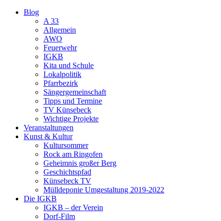
Blog
A 33
Allgemein
AWO
Feuerwehr
IGKB
Kita und Schule
Lokalpolitik
Pfarrbezirk
Sängergemeinschaft
Tipps und Termine
TV Künsebeck
Wichtige Projekte
Veranstaltungen
Kunst & Kultur
Kultursommer
Rock am Ringofen
Geheimnis großer Berg
Geschichtspfad
Künsebeck TV
Mülldeponie Umgestaltung 2019-2022
Die IGKB
IGKB – der Verein
Dorf-Film