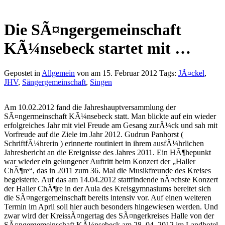
Die SÃ¤ngergemeinschaft
KÃ¼nsebeck startet mit …
Gepostet in
Allgemein
von am 15. Februar 2012 Tags:
JÃ¤ckel
,
JHV
,
Sängergemeinschaft
,
Singen
Am 10.02.2012 fand die Jahreshauptversammlung der
SÃ¤ngermeinschaft KÃ¼nsebeck statt. Man blickte auf ein wieder
erfolgreiches Jahr mit viel Freude am Gesang zurÃ¼ck und sah mit
Vorfreude auf die Ziele im Jahr 2012. Gudrun Panhorst (
SchriftfÃ¼hrerin ) erinnerte routiniert in ihrem ausfÃ¼hrlichen
Jahresbericht an die Ereignisse des Jahres 2011. Ein HÃ¶hepunkt
war wieder ein gelungener Auftritt beim Konzert der „Haller
ChÃ¶re“, das in 2011 zum 36. Mal die Musikfreunde des Kreises
begeisterte. Auf das am 14.04.2012 stattfindende nÃ¤chste Konzert
der Haller ChÃ¶re in der Aula des Kreisgymnasiums bereitet sich
die SÃ¤ngergemeinschaft bereits intensiv vor. Auf einen weiteren
Termin im April soll hier auch besonders hingewiesen werden. Und
zwar wird der KreissÃ¤ngertag des SÃ¤ngerkreises Halle von der
SÃ¤ngergemeinschaft KÃ¼nsebeck am 28. 04. 2012 im Landhotel