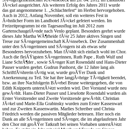
JÃ¤ckel ausgerichtet. Als weiteren Erfolg des Jahres 2011 wurde
das gut angenommene 1. „Schlachtefest“ im Herbst hervorgehoben.
Auch in 2012, Anfang November, soll ein weiteres Fest in
Ã¤hnlicher Form im Landhotel JÃ¤ckel gefeiert werden. Im
Freizeitprogramm ist ein Tagesausflug im Juli 2012 zum
GartenschaugelÃ¤nde nach Venlo geplant. Besonders geehrt wurde
dieses Jahr Martha WÃ¶rheide fÃ¼r 25 Jahre aktives Singen und
Treue zur SÃ¤ngergemeinschaft KÃ¼nsebeck. Der Zusammenhalt
unter den SÃ¤ngerinnen und SÃ¤ngern ist als etwas sehr
Besonderes hervorzuheben. Man fÃ¼hlt sich einfach wohl im Chor.
Auch die fleiÃŸigsten SÃ¤ngerinnen, Ruth Pape , Ruth Wulf und
Liane SchrÃ¶der , sowie SÃ¤nger Kurt Rosendahl und Hans-Dieter
Pauser wurden geehrt. Gudrun Panhorst, die 12 Jahre lang als
SchriftfÃ¼hrerin tÃ¤tig war, wurde groÃŸer Dank und
Anerkennung zu Teil. Sie hat ihre langjÃ¤hrige TÃ¤tigkeit beendet,
bzw. an ihre Nachfolgerin BÃ¤rbel Brune weitergegeben, die von
Edith Knipperts unterstÃ¼tzt werden wird. Der Vorstand wurde neu
gewÃ¤hlt. Hans-Dieter Pauser und Lieselotte Rosendahl wurden als
Erster Vorsitzender und Zweite Vorsitzende gewÃ¤hlt. Christian
JÃ¤kel und Marie-Ella Grabinsky wurden zum Erster Kassenwart
und zur Zweiten Kassenwartin. Marlies Schreiber und Christa
Friedrich werden die passiven Mitglieder betreuen. Hier noch ein
Dank an alle SÃ¤ngerinnen und SÃ¤nger, die im abgelaufenen Jahr
den Chor mit groÃŸer Tatkraft bei seinen Vorhaben unterstÃ¼tzt