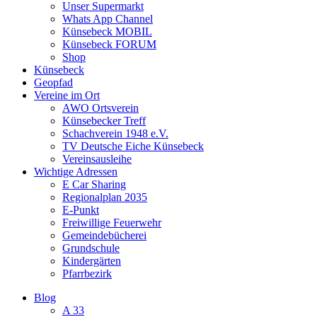
Unser Supermarkt
Whats App Channel
Künsebeck MOBIL
Künsebeck FORUM
Shop
Künsebeck
Geopfad
Vereine im Ort
AWO Ortsverein
Künsebecker Treff
Schachverein 1948 e.V.
TV Deutsche Eiche Künsebeck
Vereinsausleihe
Wichtige Adressen
E Car Sharing
Regionalplan 2035
E-Punkt
Freiwillige Feuerwehr
Gemeindebücherei
Grundschule
Kindergärten
Pfarrbezirk
Blog
A 33