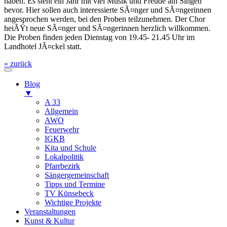
haben. Es steht ein Jahr mit viel Musik und Freude am Singen
bevor. Hier sollen auch interessierte SÃ¤nger und SÃ¤ngerinnen
angesprochen werden, bei den Proben teilzunehmen. Der Chor
heiÃŸt neue SÃ¤nger und SÃ¤ngerinnen herzlich willkommen.
Die Proben finden jeden Dienstag von 19.45- 21.45 Uhr im
Landhotel JÃ¤ckel statt.
« zurück
Blog
▼
A 33
Allgemein
AWO
Feuerwehr
IGKB
Kita und Schule
Lokalpolitik
Pfarrbezirk
Sängergemeinschaft
Tipps und Termine
TV Künsebeck
Wichtige Projekte
Veranstaltungen
Kunst & Kultur