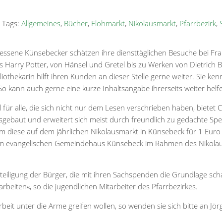
 Tags:
Allgemeines
,
Bücher
,
Flohmarkt
,
Nikolausmarkt
,
Pfarrbezirk
,
sessene Künsebecker schätzen ihre diensttäglichen Besuche bei F
s Harry Potter, von Hänsel und Gretel bis zu Werken von Dietrich Bon
bliothekarin hilft ihren Kunden an dieser Stelle gerne weiter. Sie 
So kann auch gerne eine kurze Inhaltsangabe ihrerseits weiter helf
ell für alle, die sich nicht nur dem Lesen verschrieben haben, biet
sgebaut und erweitert sich meist durch freundlich zu gedachte S
um diese auf dem jährlichen Nikolausmarkt in Künsebeck für 1 Eur
im evangelischen Gemeindehaus Künsebeck im Rahmen des Nikolaus
teiligung der Bürger, die mit ihren Sachspenden die Grundlage sch
iten«, so die jugendlichen Mitarbeiter des Pfarrbezirkes.
t unter die Arme greifen wollen, so wenden sie sich bitte an Jörg