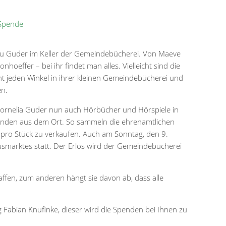
Spende
rau Guder im Keller der Gemeindebücherei. Von Maeve
hoeffer – bei ihr findet man alles. Vielleicht sind die
kennt jeden Winkel in ihrer kleinen Gemeindebücherei und
en.
et Cornelia Guder nun auch Hörbücher und Hörspiele in
penden aus dem Ort. So sammeln die ehrenamtlichen
o pro Stück zu verkaufen. Auch am Sonntag, den 9.
marktes statt. Der Erlös wird der Gemeindebücherei
affen, zum anderen hängt sie davon ab, dass alle
 Fabian Knufinke, dieser wird die Spenden bei Ihnen zu