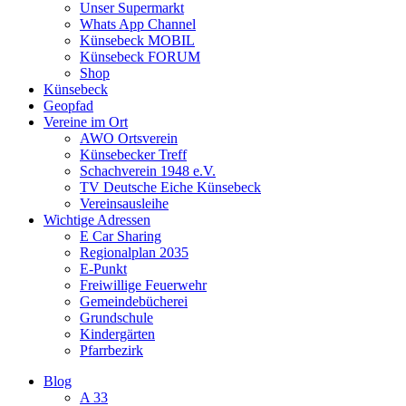
Unser Supermarkt
Whats App Channel
Künsebeck MOBIL
Künsebeck FORUM
Shop
Künsebeck
Geopfad
Vereine im Ort
AWO Ortsverein
Künsebecker Treff
Schachverein 1948 e.V.
TV Deutsche Eiche Künsebeck
Vereinsausleihe
Wichtige Adressen
E Car Sharing
Regionalplan 2035
E-Punkt
Freiwillige Feuerwehr
Gemeindebücherei
Grundschule
Kindergärten
Pfarrbezirk
Blog
A 33