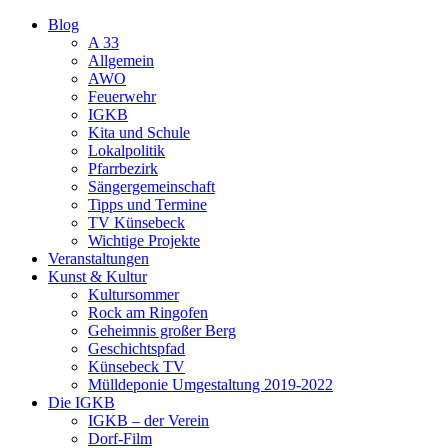
Blog
A 33
Allgemein
AWO
Feuerwehr
IGKB
Kita und Schule
Lokalpolitik
Pfarrbezirk
Sängergemeinschaft
Tipps und Termine
TV Künsebeck
Wichtige Projekte
Veranstaltungen
Kunst & Kultur
Kultursommer
Rock am Ringofen
Geheimnis großer Berg
Geschichtspfad
Künsebeck TV
Mülldeponie Umgestaltung 2019-2022
Die IGKB
IGKB – der Verein
Dorf-Film