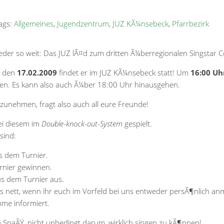
ags:
Allgemeines
,
Jugendzentrum
,
JUZ KÃ¼nsebeck
,
Pfarrbezirk
ieder so weit: Das JUZ lÃ¤d zum dritten Ã¼berregionalen Singstar Co
, den
17.02.2009
findet er im JUZ KÃ¼nsebeck statt! Um
16:00 Uh
eren. Es kann also auch Ã¼ber 18:00 Uhr hinausgehen.
ilzunehmen, fragt also auch all eure Freunde!
ei diesem im
Double-knock-out-System
gespielt.
sind:
s dem Turnier.
urnier gewinnen.
us dem Turnier aus.
 nett, wenn ihr euch im Vorfeld bei uns entweder persÃ¶nlich anm
hme informiert.
n SpaÃŸ, nicht unbedingt darum, wirklich singen zu kÃ¶nnen!