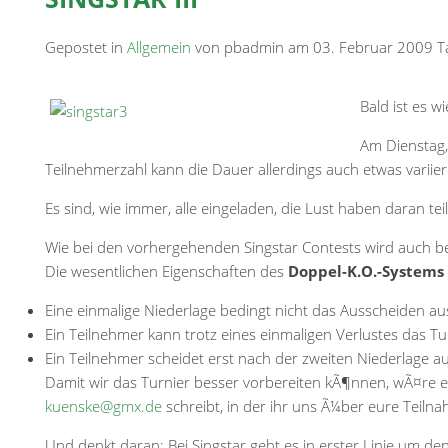
Gepostet in
Allgemein
von pbadmin am 03. Februar 2009 T
Bald ist es w
Am Dienstag
Teilnehmerzahl kann die Dauer allerdings auch etwas varii
Es sind, wie immer, alle eingeladen, die Lust haben daran te
Wie bei den vorhergehenden Singstar Contests wird auch b
Die wesentlichen Eigenschaften des
Doppel-K.O.-Systems
Eine einmalige Niederlage bedingt nicht das Ausscheiden au
Ein Teilnehmer kann trotz eines einmaligen Verlustes das T
Ein Teilnehmer scheidet erst nach der zweiten Niederlage a
Damit wir das Turnier besser vorbereiten kÃ¶nnen, wÃ¤re es
kuenske@gmx.de
schreibt, in der ihr uns Ã¼ber eure Teilna
Und denkt daran: Bei Singstar geht es in erster Linie um de