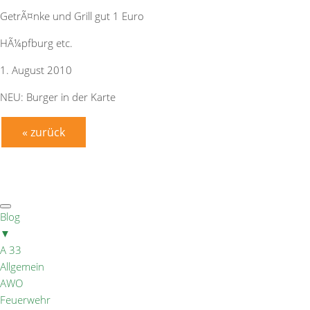
GetrÃ¤nke und Grill gut 1 Euro
HÃ¼pfburg etc.
1. August 2010
NEU: Burger in der Karte
« zurück
Blog
▼
A 33
Allgemein
AWO
Feuerwehr