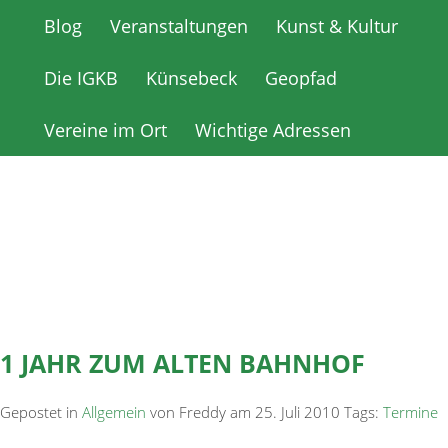
Blog
Blog
Veranstaltungen
Veranstaltungen
Kunst & Kultur
Kunst & Kultur
Die IGKB
Die IGKB
Künsebeck
Künsebeck
Geopfad
Geopfad
Vereine im Ort
Vereine im Ort
Wichtige Adressen
Wichtige Adressen
1 JAHR ZUM ALTEN BAHNHOF
Gepostet in
Allgemein
von Freddy am 25. Juli 2010 Tags:
Termine