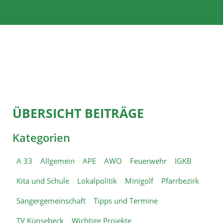
ÜBERSICHT BEITRÄGE
Kategorien
A 33
Allgemein
APE
AWO
Feuerwehr
IGKB
Kita und Schule
Lokalpolitik
Minigolf
Pfarrbezirk
Sängergemeinschaft
Tipps und Termine
TV Künsebeck
Wichtige Projekte