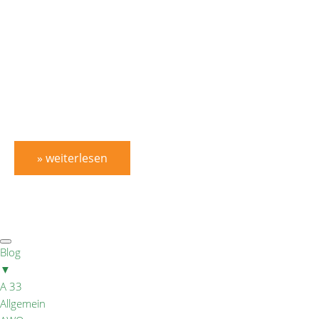
» weiterlesen
Blog
▼
A 33
Allgemein