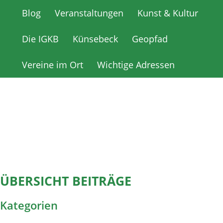
Blog
Blog
Veranstaltungen
Veranstaltungen
Kunst & Kultur
Kunst & Kultur
Die IGKB
Die IGKB
Künsebeck
Künsebeck
Geopfad
Geopfad
Vereine im Ort
Vereine im Ort
Wichtige Adressen
Wichtige Adressen
ÜBERSICHT BEITRÄGE
Kategorien